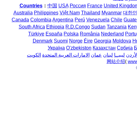
Countries
：
中国
USA
Россия
France
United Kingdo
Australia
Philippines
Việt Nam
Thailand
Myanmar
대한
Canada
Colombia
Argentina
Perú
Venezuela
Chile
Guate
South Africa
Ethiopia
R.D.Congo
Sudan
Tanzania
Ken
Türkiye
España
Polska
România
Nederland
Portu
Denmark
Suomi
Norge
Éire
Georgia
Moldova
H
Україна
O'zbekiston
Казахстан
Србија
Б
لأردن
ليبيــا
لبنان
عمان
الامارات العربية المتحدة
الكويت
网站介绍
(
www