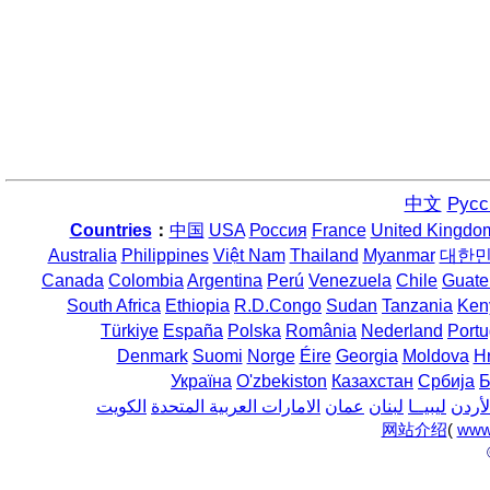
中文
Русс
Countries
：
中国
USA
Россия
France
United Kingdo
Australia
Philippines
Việt Nam
Thailand
Myanmar
대한
Canada
Colombia
Argentina
Perú
Venezuela
Chile
Guate
South Africa
Ethiopia
R.D.Congo
Sudan
Tanzania
Ken
Türkiye
España
Polska
România
Nederland
Portu
Denmark
Suomi
Norge
Éire
Georgia
Moldova
H
Україна
O'zbekiston
Казахстан
Србија
Б
لأردن
ليبيــا
لبنان
عمان
الامارات العربية المتحدة
الكويت
网站介绍
(
www