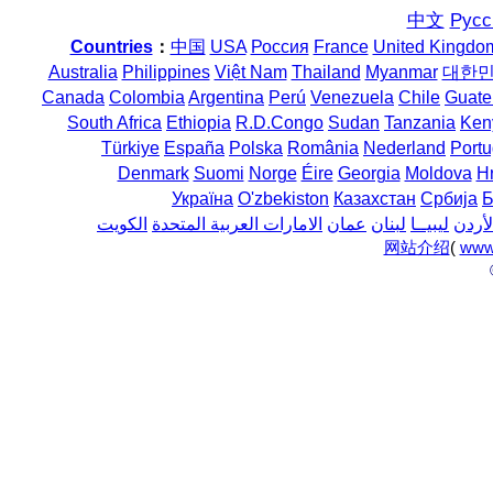
中文
Русс
Countries
：
中国
USA
Россия
France
United Kingdo
Australia
Philippines
Việt Nam
Thailand
Myanmar
대한
Canada
Colombia
Argentina
Perú
Venezuela
Chile
Guate
South Africa
Ethiopia
R.D.Congo
Sudan
Tanzania
Ken
Türkiye
España
Polska
România
Nederland
Portu
Denmark
Suomi
Norge
Éire
Georgia
Moldova
H
Україна
O'zbekiston
Казахстан
Србија
Б
لأردن
ليبيــا
لبنان
عمان
الامارات العربية المتحدة
الكويت
网站介绍
(
www