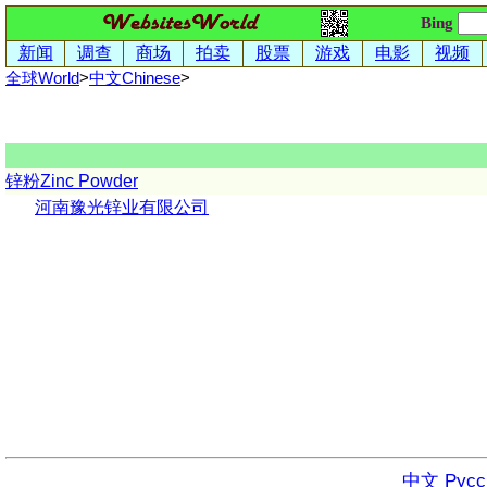
Bing
新闻
调查
商场
拍卖
股票
游戏
电影
视频
全球World
>
中文
Chinese
>
锌粉Zinc Powder
河南豫光锌业有限公司
中文
Русс