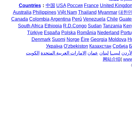
Countries
：
中国
USA
Россия
France
United Kingdo
Australia
Philippines
Việt Nam
Thailand
Myanmar
대한
Canada
Colombia
Argentina
Perú
Venezuela
Chile
Guate
South Africa
Ethiopia
R.D.Congo
Sudan
Tanzania
Ken
Türkiye
España
Polska
România
Nederland
Portu
Denmark
Suomi
Norge
Éire
Georgia
Moldova
H
Україна
O'zbekiston
Казахстан
Србија
Б
لأردن
ليبيــا
لبنان
عمان
الامارات العربية المتحدة
الكويت
网站介绍
(
www