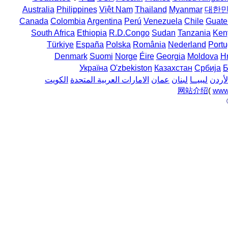
Australia
Philippines
Việt Nam
Thailand
Myanmar
대한
Canada
Colombia
Argentina
Perú
Venezuela
Chile
Guate
South Africa
Ethiopia
R.D.Congo
Sudan
Tanzania
Ken
Türkiye
España
Polska
România
Nederland
Portu
Denmark
Suomi
Norge
Éire
Georgia
Moldova
H
Україна
O'zbekiston
Казахстан
Србија
Б
لأردن
ليبيــا
لبنان
عمان
الامارات العربية المتحدة
الكويت
网站介绍
(
www