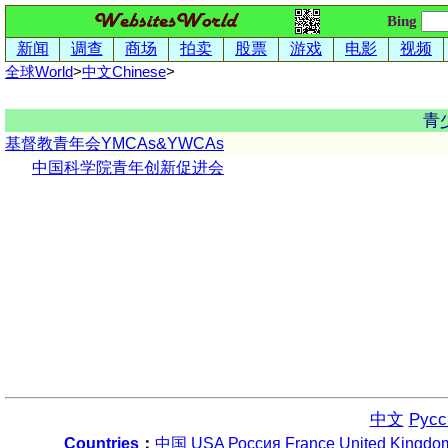
Bing
新闻
调查
商场
拍卖
股票
游戏
电影
视频
全球World
>
中文
Chinese
>
青
基督教青年会YMCAs&YWCAs
中国科学院青年创新促进会
中文
Русс
Countries
：
中国
USA
Россия
France
United Kingdo