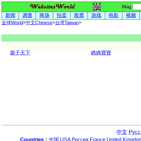
Bing
新闻
调查
商场
拍卖
股票
游戏
电影
视频
全球World
>
中文
Chinese
>
台湾
Taiwan
>
親子天下
媽媽寶寶
中文
Русс
Countries
：
中国
USA
Россия
France
United Kingdo