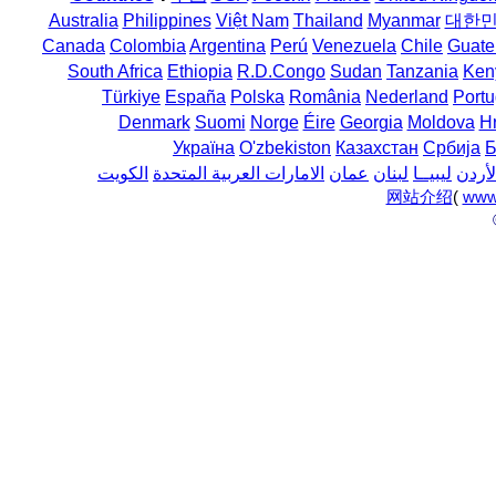
Australia
Philippines
Việt Nam
Thailand
Myanmar
대한
Canada
Colombia
Argentina
Perú
Venezuela
Chile
Guate
South Africa
Ethiopia
R.D.Congo
Sudan
Tanzania
Ken
Türkiye
España
Polska
România
Nederland
Portu
Denmark
Suomi
Norge
Éire
Georgia
Moldova
H
Україна
O'zbekiston
Казахстан
Србија
Б
لأردن
ليبيــا
لبنان
عمان
الامارات العربية المتحدة
الكويت
网站介绍
(
www