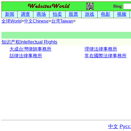
Bing
新闻
调查
商场
拍卖
股票
游戏
电影
视频
全球World
>
中文
Chinese
>
台湾
Taiwan
>
知识产权Intellectual Rights
大成台灣律師事務所
理律法律事務所
喆律法律事務所
常在國際法律事務所
中文
Русс