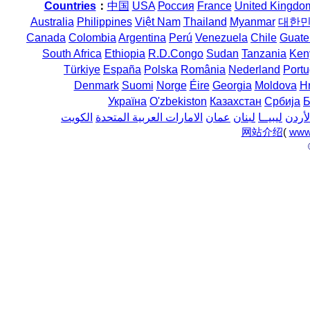
Countries
：
中国
USA
Россия
France
United Kingdo
Australia
Philippines
Việt Nam
Thailand
Myanmar
대한
Canada
Colombia
Argentina
Perú
Venezuela
Chile
Guate
South Africa
Ethiopia
R.D.Congo
Sudan
Tanzania
Ken
Türkiye
España
Polska
România
Nederland
Portu
Denmark
Suomi
Norge
Éire
Georgia
Moldova
H
Україна
O'zbekiston
Казахстан
Србија
Б
لأردن
ليبيــا
لبنان
عمان
الامارات العربية المتحدة
الكويت
网站介绍
(
www