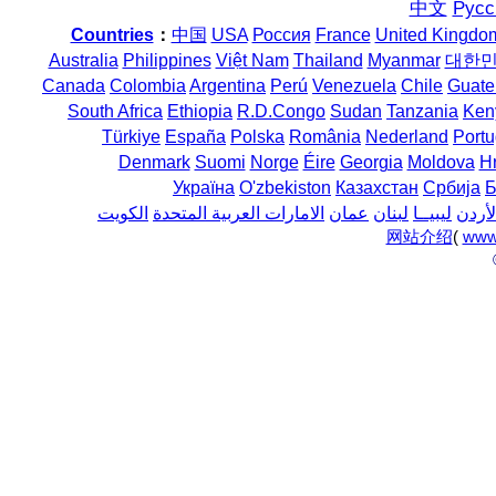
中文
Русс
Countries
：
中国
USA
Россия
France
United Kingdo
Australia
Philippines
Việt Nam
Thailand
Myanmar
대한
Canada
Colombia
Argentina
Perú
Venezuela
Chile
Guate
South Africa
Ethiopia
R.D.Congo
Sudan
Tanzania
Ken
Türkiye
España
Polska
România
Nederland
Portu
Denmark
Suomi
Norge
Éire
Georgia
Moldova
H
Україна
O'zbekiston
Казахстан
Србија
Б
لأردن
ليبيــا
لبنان
عمان
الامارات العربية المتحدة
الكويت
网站介绍
(
www